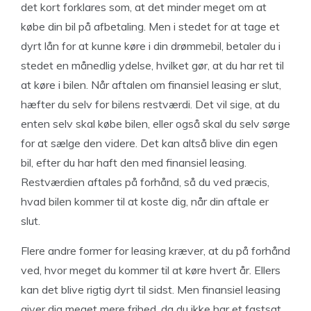
det kort forklares som, at det minder meget om at
købe din bil på afbetaling. Men i stedet for at tage et
dyrt lån for at kunne køre i din drømmebil, betaler du i
stedet en månedlig ydelse, hvilket gør, at du har ret til
at køre i bilen. Når aftalen om finansiel leasing er slut,
hæfter du selv for bilens restværdi. Det vil sige, at du
enten selv skal købe bilen, eller også skal du selv sørge
for at sælge den videre. Det kan altså blive din egen
bil, efter du har haft den med finansiel leasing.
Restværdien aftales på forhånd, så du ved præcis,
hvad bilen kommer til at koste dig, når din aftale er
slut.
Flere andre former for leasing kræver, at du på forhånd
ved, hvor meget du kommer til at køre hvert år. Ellers
kan det blive rigtig dyrt til sidst. Men finansiel leasing
giver dig meget mere frihed, da du ikke har et fastsat