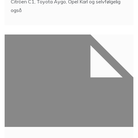
Citröen C1, Toyota Aygo, Opel Karl og selvfølgelig
også