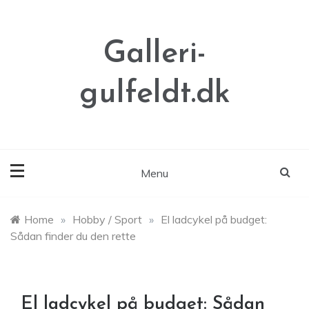
Skip
to
content
Galleri-
gulfeldt.dk
Menu
Home
»
Hobby / Sport
»
El ladcykel på budget:
Sådan finder du den rette
El ladcykel på budget: Sådan